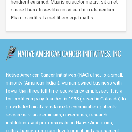
hendrerit euismod. Mauris eu auctor metus, sit amet
ornare libero. In vestibulum vitae dui in elementum.
Etiam blandit sit amet libero eget mattis.
Native American Cancer Initiatives (NACI), Inc., is a small,
minority (American Indian), woman-owned business with
fewer than three full-time-equivalency employees. It is a
for-profit company founded in 1998 (based in Colorado) to
provide technical assistance to communities, patients,
researchers, academicians, universities, research
institutions, and professionals on Native Americans,
cultural issues, program development and assessment