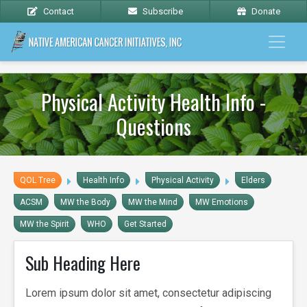
Contact
Subscribe
Donate
Physical Activity Health Info -
Questions
QOL Tree
Health Info
Physical Activity
Elders
ACSM
MW the Body
MW the Mind
MW Emotions
MW the Spirit
WHO
Get Started
Sub Heading Here
Lorem ipsum dolor sit amet, consectetur adipiscing