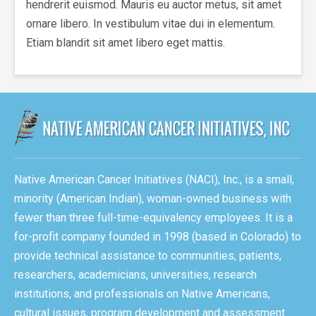
hendrerit euismod. Mauris eu auctor metus, sit amet
ornare libero. In vestibulum vitae dui in elementum.
Etiam blandit sit amet libero eget mattis.
Native American Cancer Initiatives (NACI), Inc., is a small,
minority (American Indian), woman-owned business with
fewer than three full-time-equivalency employees. It is a
for-profit company founded in 1998 (based in Colorado) to
provide technical assistance to communities, patients,
researchers, academicians, universities, research
institutions, and professionals on Native Americans,
cultural issues, program development and assessment