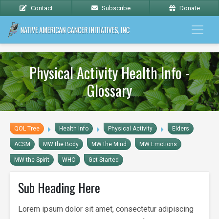
Contact
Subscribe
Donate
Physical Activity Health Info -
Glossary
QOL Tree
Health Info
Physical Activity
Elders
ACSM
MW the Body
MW the Mind
MW Emotions
MW the Spirit
WHO
Get Started
Sub Heading Here
Lorem ipsum dolor sit amet, consectetur adipiscing