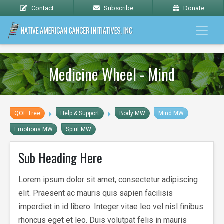
Contact
Subscribe
Donate
Medicine Wheel - Mind
QOL Tree
Help & Support
Body MW
Mind MW
Emotions MW
Spirit MW
Sub Heading Here
Lorem ipsum dolor sit amet, consectetur adipiscing
elit. Praesent ac mauris quis sapien facilisis
imperdiet in id libero. Integer vitae leo vel nisl finibus
rhoncus eget et leo. Duis volutpat felis in mauris