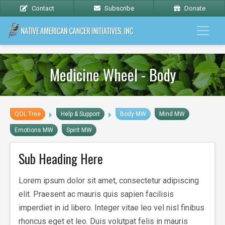
Contact
Subscribe
Donate
Medicine Wheel - Body
QOL Tree
Help & Support
Body MW
Mind MW
Emotions MW
Spirit MW
Sub Heading Here
Lorem ipsum dolor sit amet, consectetur adipiscing
elit. Praesent ac mauris quis sapien facilisis
imperdiet in id libero. Integer vitae leo vel nisl finibus
rhoncus eget et leo. Duis volutpat felis in mauris