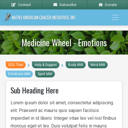
Contact
Subscribe
Donate
Medicine Wheel - Emotions
QOL Tree
Help & Support
Body MW
Mind MW
Emotions MW
Spirit MW
Sub Heading Here
Lorem ipsum dolor sit amet, consectetur adipiscing
elit. Praesent ac mauris quis sapien facilisis
imperdiet in id libero. Integer vitae leo vel nisl finibus
rhoncus eget et leo. Duis volutpat felis in mauris