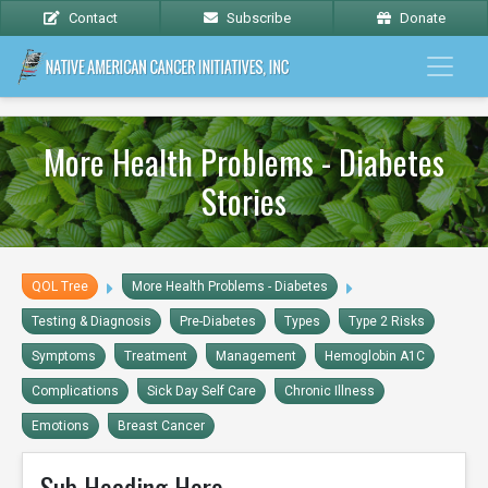
Contact
Subscribe
Donate
More Health Problems - Diabetes
Stories
QOL Tree
More Health Problems - Diabetes
Testing & Diagnosis
Pre-Diabetes
Types
Type 2 Risks
Symptoms
Treatment
Management
Hemoglobin A1C
Complications
Sick Day Self Care
Chronic Illness
Emotions
Breast Cancer
Sub Heading Here