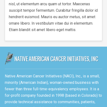
nisl, ut elementum arcu quam ut tortor. Maecenas
suscipit tempor fermentum. Curabitur fringilla dolor id
hendrerit euismod. Mauris eu auctor metus, sit amet
ornare libero. In vestibulum vitae dui in elementum.
Etiam blandit sit amet libero eget mattis.
Native American Cancer Initiatives (NACI), Inc., is a small,
minority (American Indian), woman-owned business with
fewer than three full-time-equivalency employees. It is a
for-profit company founded in 1998 (based in Colorado) to
provide technical assistance to communities, patients,