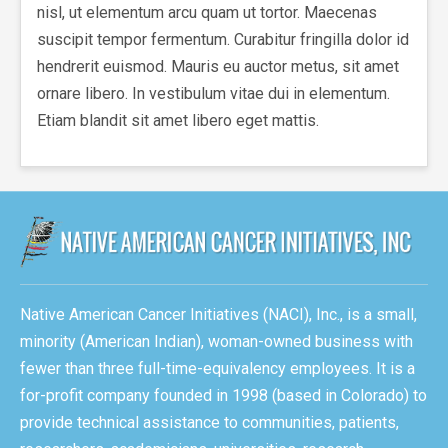
nisl, ut elementum arcu quam ut tortor. Maecenas
suscipit tempor fermentum. Curabitur fringilla dolor id
hendrerit euismod. Mauris eu auctor metus, sit amet
ornare libero. In vestibulum vitae dui in elementum.
Etiam blandit sit amet libero eget mattis.
Native American Cancer Initiatives (NACI), Inc., is a small,
minority (American Indian), woman-owned business with
fewer than three full-time-equivalency employees. It is a
for-profit company founded in 1998 (based in Colorado) to
provide technical assistance to communities, patients,