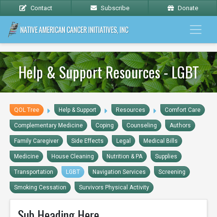
Contact
Subscribe
Donate
Help & Support Resources - LGBT
QOL Tree
Help & Support
Resources
Comfort Care
Complementary Medicine
Coping
Counseling
Authors
Family Caregiver
Side Effects
Legal
Medical Bills
Medicine
House Cleaning
Nutrition & PA
Supplies
Transportation
LGBT
Navigation Services
Screening
Smoking Cessation
Survivors Physical Activity
Sub Heading Here